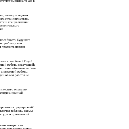
структуры рынка труда в
ции, методом оценки
 продемонстрировать
сти и специализации.
остоятельного
ия.
способность будущего
ую проблему или
н проявить навыки
ерным способом. Общий
омной работы следующий:
тации объемом не боле
) дипломной работы;
й объем работы не
тического опыта по
валификационной
оровления предприятий".
ключая таблицы, схемы,
ературы и приложений.
чения конкретных
з предлагаемого списка