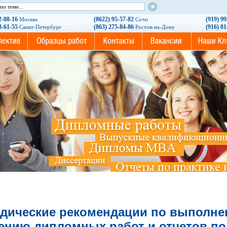
2-08-16
(8622) 95-57-82
(919) 9
Москва
Сочи
3-61-55
(863) 275-84-86
(916) 8
Санкт-Петербург
Ростов-на-Дону
дические рекомендации по выполне
нию дипломных работ и отчетов по