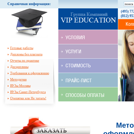
Справочная информация:
(495) 77
(812) 95
Готовые работы
Дипломы без плагиата
Отчеты по практике
Дисциплины
Требования к оформлению
Методички
ВУЗы Москвы
ВУЗы Санкт-Петербурга
Очепятки или Не читать!
Мето
оформле