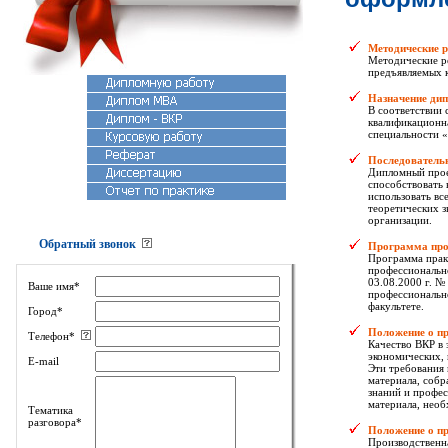
Методические 
Методические р
предъявляемых к
Назначение дип
В соответствии
квалификационна
специальности 
Последователь
Дипломный проек
способствовать 
использовать вс
теоретических з
организации.
Обратный звонок
Программа прох
Программа практ
профессиональн
03.08.2000 г. №
Ваше имя*
профессионально
факультете.
Город*
Положение о п
Телефон*
Качество ВКР в
экономических, 
E-mail
Эти требования
материала, собр
знаний и профес
материала, нео
Тематика
разговора*
Положение о пр
Производственна