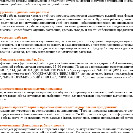
оятельной работы, ознакомление с практикой служб занятости и других организаций инфра
нных проблем, глубокое изучение одной из них.
курсовым и дипломным работам
овой работы является частью учебного процесса подготовки экономиста высшей квалифика
ний, необходимых при формировании профессиональных качеств. Курсовая работа должна
, полученные при изучении дисциплин учебного плана - общеэкономических, по специально
роцессе выполнения работы студент должен показать уровень подготовки к проведению сам
анализа и способность оценить состояние, сделать выводы и внести собственные предложен
курсовым работам
 является самостоятельной научно-исследовательской работой студента, подтверждающей 
мостоятельно и профессионально поставить и охарактеризовать определенную экономическ
роцесс в теоретическом, методическом и прикладных аспектах. Будущий специалист долже
ования и анализа, технику выполнения экономических расчетов.
ебования к дипломной работе
ификационная (дипломная) работа должна быть выполнена на листах формата А 4 компьют
ационной работы должен составлять 65-80 страниц. Порядок расположения разделов дипл
СТ"; "ЗАДАНИЕ НА ДИПЛОМНУЮ РАБОТУ" (не нумеруется); "АННОТАЦИЯ" (текст анно
раница не нумеруется); "СОДЕРЖАНИЕ"; "ВВЕДЕНИЕ"; основная часть (главы и параграфы
 "БИБЛИОГРАФИЧЕСКИЙ СПИСОК"; "ПРИЛОЖЕНИЕ" (страницы не нумеруются и в общи
оизводственная преддипломная практика
практика является завершающим этапом обучения и проводится с целью приобретения прак
подготовки, сбора материала по выбранной теме для подготовки и написания выпускной к
боты.
урсовой проект "Теория и практика финансового оздоровления предприятий"
казания по курсовому проектированию по дисциплине "Теория и практика финансового озд
 представляет собой машинописный текст объемом 25-30 страниц стандартного формата, в
 работа состоит из введения, трех разделов (глав), заключения, списка использованной лит
екомендации | Дипломная работа (проект)
 следует руководствоваться интересом к проблеме, ее актуальностью, возможностью полу
анных, наличием специальной научной литературы. Слушатель имеет право выбрать тему и