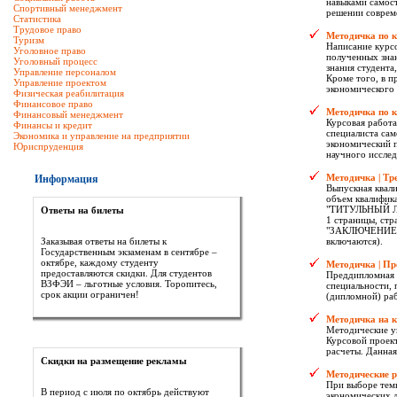
навыками самост
Спортивный менеджмент
решении совреме
Статистика
Трудовое право
Методичка по 
Туризм
Написание курс
Уголовное право
полученных зна
Уголовный процесс
знания студента
Управление персоналом
Кроме того, в п
Управление проектом
экономического 
Физическая реабилитация
Финансовое право
Методичка по 
Финансовый менеджмент
Курсовая работа
Финансы и кредит
специалиста са
Экономика и управление на предприятии
экономический п
Юриспруденция
научного исслед
Методичка | Тр
Информация
Выпускная квал
объем квалифик
"ТИТУЛЬНЫЙ ЛИ
Ответы на билеты
1 страницы, ст
"ЗАКЛЮЧЕНИЕ";
Заказывая ответы на билеты к
включаются).
Государственным экзаменам в сентябре –
октябре, каждому студенту
Методичка | Пр
предоставляются скидки. Для студентов
Преддипломная 
ВЗФЭИ – льготные условия. Торопитесь,
специальности, 
срок акции ограничен!
(дипломной) ра
Методичка на к
Методические у
Курсовой проект
расчеты. Данная
Скидки на размещение рекламы
Методические р
При выборе темы
В период с июля по октябрь действуют
экономических д