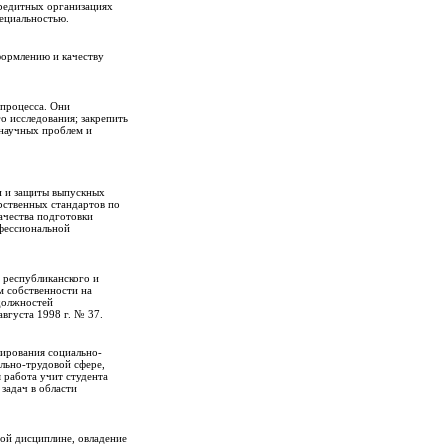
кредитных организациях
пециальностью.
формлению и качеству
 процесса. Они
о исследования; закрепить
 научных проблем и
и и защиты выпускных
рственных стандартов по
ачества подготовки
фессиональной
 республиканского и
м собственности на
должностей
вгуста 1998 г. № 37.
лирования социально-
льно-трудовой сфере,
 работа учит студента
задач в области
ной дисциплине, овладение