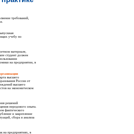
лнение требований,
и.
выпускная
ающих учебу по
ретном материале,
апе студент должен
спользовании
омики на предприятии, в
организации
дарта высшего
разования России от
реждений высшего
стов на экономическом
ания решений
щения передового опыта.
ием фактического
убление и закрепление
уаций, сбора и анализа
к на предприятиях, в