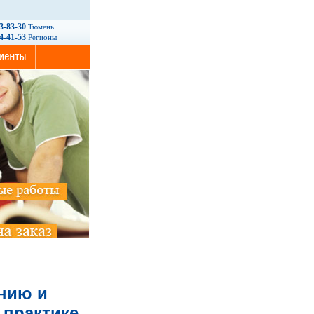
93-83-30
Тюмень
14-41-53
Регионы
нию и
 практике