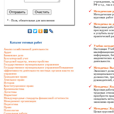
учреждениях, о
РФ и т.д., так 
Методические 
Методические р
курсовых работ 
* - Поля, обязательные для заполнения
Методичка по 
Выпускная работ
преследуют осно
и углубить полу
практической ра
Каталог готовых работ
Учебно-методи
Настоящие Учеб
Анализ хозяйственной деятельности
квалификационн
Аудит
информации, би
Банковское дело
академических 
Бухгалтерский учет
деятельности.
Городской кадастр, землеустройство
Государственное муниципальное управление
Государственное муниципальное управлениеПовышение
Методичка: Вы
эффективности деятельности местных органов власти по
Экономист долже
управлени
муниципального
Гражданское право
должностях, тр
Земельное право
руководителей, 
История
Конституционное право
Методичка | Ку
Криминалистика
Курсовая работа
Логистика
трудовых отнош
Маркетинг
приобрести пра
Международные стандарты финансовой отчетности
овладевать мето
Менеджмент организации
экономико-прав
Педагогика
Право
Методичка | Ку
Психология
Целью курсовой 
Социальная работа