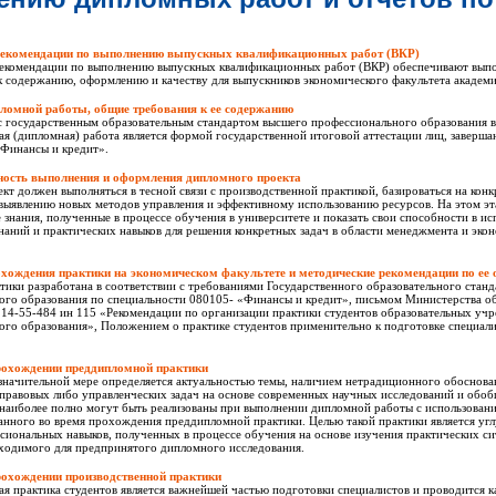
рекомендации по выполнению выпускных квалификационных работ (ВКР)
екомендации по выполнению выпускных квалификационных работ (ВКР) обеспечивают выпо
 содержанию, оформлению и качеству для выпускников экономического факультета академи
ломной работы, общие требования к ее содержанию
 с государственным образовательным стандартом высшего профессионального образования 
я (дипломная) работа является формой государственной итоговой аттестации лиц, заверш
«Финансы и кредит».
ность выполнения и оформления дипломного проекта
т должен выполняться в тесной связи с производственной практикой, базироваться на конк
выявлению новых методов управления и эффективному использованию ресурсов. На этом эт
е знания, полученные в процессе обучения в университете и показать свои способности в и
наний и практических навыков для решения конкретных задач в области менеджмента и экон
ождения практики на экономическом факультете и методические рекомендации по ее 
ики разработана в соответствии с требованиями Государственного образовательного стан
ого образования по специальности 080105- «Финансы и кредит», письмом Министерства об
 14-55-484 ин 115 «Рекомендации по организации практики студентов образовательных уч
го образования», Положением о практике студентов применительно к подготовке специали
рохождении преддипломной практики
 значительной мере определяется актуальностью темы, наличием нетрадиционного обоснов
правовых либо управленческих задач на основе современных научных исследований и обоб
 наиболее полно могут быть реализованы при выполнении дипломной работы с использован
анного во время прохождения преддипломной практики. Целью такой практики является угл
сиональных навыков, полученных в процессе обучения на основе изучения практических сит
бходимого для предпринятого дипломного исследования.
охождении производственной практики
я практика студентов является важнейшей частью подготовки специалистов и проводится ка