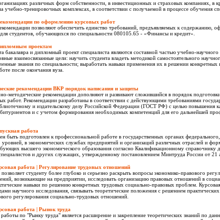
рганизациях различных форм собственности, в инвестиционных и страховых компаниях, в 
и на учебно-тренировочных комплексах, в соответствии с получаемой в процессе обучения с
рекомендации по оформлению курсовых работ
екомендации позволяют обеспечить единство требований, предъявляемых к содержанию, о
для студентов, обучающихся по специальности 080105.65 - «Финансы и кредит».
дипломным проектам
а бакалавра и дипломный проект специалиста являются составной частью учебно-научного
вные взаимосвязанные цели: научить студента владеть методикой самостоятельного научног
ченные знания по специальности; выработать навыки применения их в решении конкретных
боте после окончания вуза.
ческие рекомендации ВКР порядок написания и защиты
но-методические рекомендации дополняют и развивают сложившийся в порядок подготовк
ых работ. Рекомендации разработаны в соответствии с действующими требованиями госуда
блиотечному и издательскому делу Российской Федерации (ГОСТ РФ) с целью повышения к
абитуриентов и с учетом формирования необходимых компетенций для его дальнейшей про
пускная работа
н быть подготовлен к профессиональной работе в государственных органах федерального,
 уровней, в экономических службах предприятий и организаций различных отраслей и фор
ебующих высшего экономического образования согласно Квалификационному справочнику 
специалистов и других служащих, утвержденному постановлением Минтруда России от 21 а
рсовая работа | Регулирование трудовых отношений
 позволяет студенту более глубоко и серьезно раскрыть вопросы экономико-правового регу
ений, возникающие на предприятии, исследовать организацию правовых отношений в социа
ктические навыки по решению конкретных трудовых социально-правовых проблем. Курсовая
дами научного исследования, связывать теоретические положения с решением практических 
ового регулирования социально-трудовых отношений.
рсовая работа | Рынок труда
работы по "Рынку труда" является расширение и закрепление теоретических знаний по дан