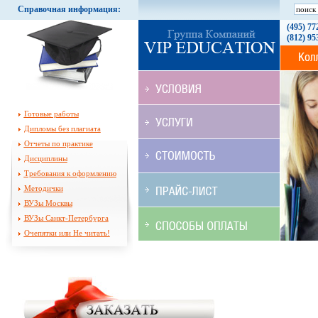
Справочная информация:
(495) 77
(812) 95
Готовые работы
Дипломы без плагиата
Отчеты по практике
Дисциплины
Требования к оформлению
Методички
ВУЗы Москвы
ВУЗы Санкт-Петербурга
Очепятки или Не читать!