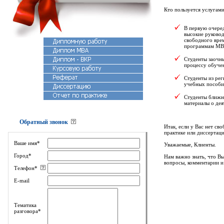
Кто пользуется услугами 
В первую очере
высокие руковод
свободного врем
программам MBA 
Студенты заочны
процессу обучен
Студенты из рег
учебных пособи
Студенты ближн
материалы о дея
Обратный звонок
Итак, если у Вас нет с
практике или диссертаци
Ваше имя*
Уважаемые, Клиенты.
Город*
Нам важно знать, что В
вопросы, комментарии 
Телефон*
E-mail
Тематика
разговора*