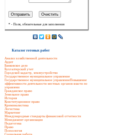
* - Поля, обязательные для заполнения
Каталог готовых работ
Анализ хозяйственной деятельности
Аудит
Банковское дело
Бухгалтерский учет
Городской кадастр, землеустройство
Государственное муниципальное управление
Государственное муниципальное управлениеПовышение
эффективности деятельности местных органов власти по
управлени
Гражданское право
Земельное право
История
Конституционное право
Криминалистика
Логистика
Маркетинг
Международные стандарты финансовой отчетности
Менеджмент организации
Педагогика
Право
Психология
Социальная работа