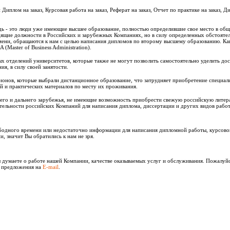
Диплом на заказ, Курсовая работа на заказ, Реферат на заказ, Отчет по практике на заказ, Д
дь - это люди уже имеющие высшее образование, полностью определившие свое место в об
ящие должности в Российских и зарубежных Компаниях, но в силу определенных обстоятел
ени, обращаются к нам с целью написания дипломов по второму высшему образованию. Как
(Master of Business Administration).
х отделений университетов, которые также не могут позволить самостоятельно уделить до
ия, в силу своей занятости.
ионов, которые выбрали дистанционное образование, что затрудняет приобретение специал
й и практических материалов по месту их проживания.
его и дальнего зарубежья, не имеющие возможность приобрести свежую российскую литер
тельности российских Компаний для написания диплома, диссертации и других видов работ
вободного времени или недостаточно информации для написания дипломной работы, курсово
и, значит Вы обратились к нам не зря.
ы думаете о работе нашей Компании, качестве оказываемых услуг и обслуживания. Пожалуй
и предложения на
E-mail
.