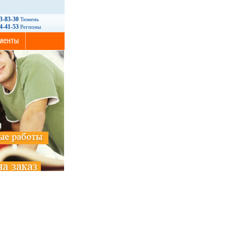
93-83-30
Тюмень
14-41-53
Регионы