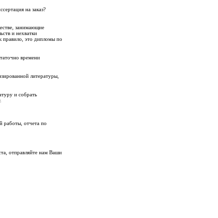
иссертация на заказ?
ществе, занимающие
ьств и нехватки
 правило, это дипломы по
статочно времени
изированной литературы,
атуру и собрать
.
й работы, отчета по
ста, отправляйте нам Ваши