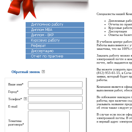
Специалисты нашей Комп
Дипломные раб
Отчеты по прак
Курсовые работ
Диссертации
Ответы на биле
В учебном центре работ
Работы выполняются с у
заказчика, что на 100%
Заказать работу можно 
электронной почте и ко
почте, либо выдаются п
Вы можете ускорить проц
Обратный звонок
(812) 953-61-55, в Сочи
заявки, который будет 
работы.
Ваше имя*
Компания является офиц
выполнения работ, обесп
Город*
Во избежание накладок п
Телефон*
работы; при наличии со
указывать название пред
E-mail
об этом также следует у
В случае если после офо
электронной почты. В э
Тематика
и верный адрес электро
разговора*