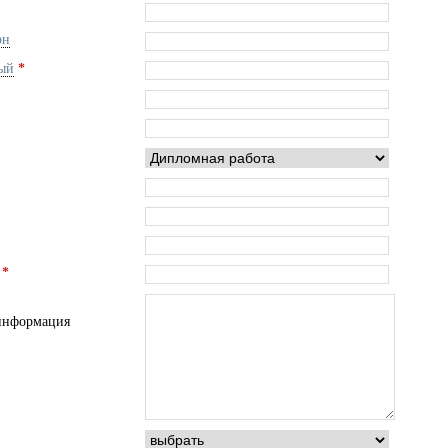
он
ый
*
я
*
информация