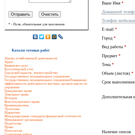
Ваше Имя
*
Домашний телеф
Телефон мобильн
* - Поля, обязательные для заполнения
E-mail
*
Город
*
Вид работы
*
Каталог готовых работ
Предмет
*
Анализ хозяйственной деятельности
Аудит
Тема
*
Банковское дело
Бухгалтерский учет
Городской кадастр, землеустройство
Объем (листов)
*
Государственное муниципальное управление
Государственное муниципальное управлениеПовышение
Срок выполнени
эффективности деятельности местных органов власти по
управлени
Гражданское право
Земельное право
Дополнительная 
История
Конституционное право
Криминалистика
Логистика
Маркетинг
Международные стандарты финансовой отчетности
Менеджмент организации
Педагогика
Право
Психология
Наличие сносок
Социальная работа