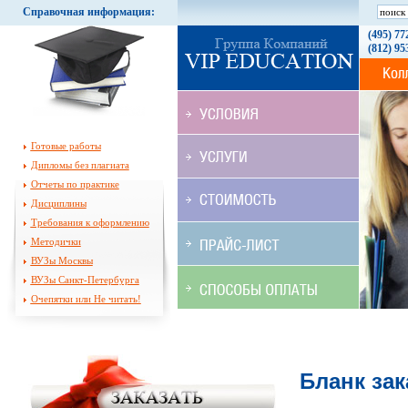
Справочная информация:
(495) 77
(812) 95
Готовые работы
Дипломы без плагиата
Отчеты по практике
Дисциплины
Требования к оформлению
Методички
ВУЗы Москвы
ВУЗы Санкт-Петербурга
Очепятки или Не читать!
Бланк зак