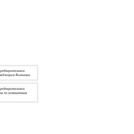
предварительном
менеджером Компании
предварительном
аза по контактным