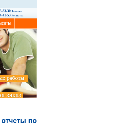
93-83-30
Тюмень
14-41-53
Регионы
 отчеты по