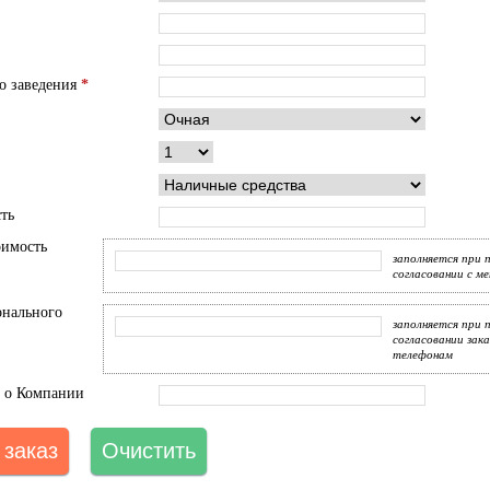
о заведения
*
ть
оимость
заполняется при 
согласовании с 
онального
заполняется при 
согласовании зак
телефонам
и о Компании
заказ
Очистить