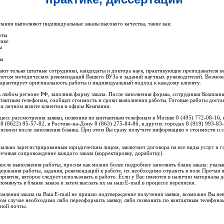
ании выполняют индивидуальные заказы высокого качества, такие как:
оты
тике
ы
ты
ают только штатные сотрудники, кандидаты и доктора наук, практикующие преподаватели 
четом методических рекомендаций Вашего ВУЗа и заданий научных руководителей. Возмож
 гарантирует оригинальность работы и индивидуальный подход к каждому клиенту.
в любом регионе РФ, заполнив форму заказа. После заполнения формы, сотрудники Компани
нтактным телефонам, сообщат стоимость и сроки выполнения работы. Готовые работы доста
ри личном визите клиентов в офисы Компании.
есс рассмотрения заявки, позвонив по контактным телефонам в Москве 8 (495) 772-08-16, 
 8 (8622) 95-57-82, в Ростове-на-Дону 8 (863) 275-84-86, в других городах 8 (919) 993-8
присвоен после заполнения бланка. При этом Вы сразу получите информацию о стоимости и
иально зарегистрированным юридическим лицом, заключает договора на все виды услуг и г
ечивая сопровождение каждого заказа (корректировку, доработку).
осле выполнения работы, просим как можно более подробнее заполнять бланк заказа: указы
держания работы, задания, рекомендаций к работе, их необходимо отразить в поле Прочая 
приятия, которое следует использовать в работе. Если у Вас имеются в наличии материалы 
помянуть в бланке заказа и затем выслать их на наш E-mail в процессе переписки.
рмления заказа на Ваш E-mail не пришло подтверждение получения заявки, возможно Вы нев
том случае необходимо либо переоформить заявку, либо позвонить по контактным телефона
нной почты.