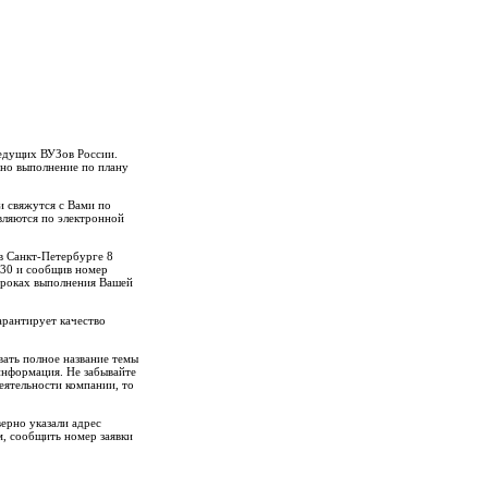
ведущих ВУЗов России.
но выполнение по плану
и свяжутся с Вами по
вляются по электронной
в Санкт-Петербурге 8
3-30 и сообщив номер
 сроках выполнения Вашей
арантирует качество
вать полное название темы
информация. Не забывайте
деятельности компании, то
ерно указали адрес
м, сообщить номер заявки