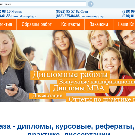
2-08-16
(8622) 95-57-82
(919) 9
Москва
Сочи
3-61-55
(863) 275-84-86
(916) 8
Санкт-Петербург
Ростов-на-Дону
аза - дипломы, курсовые, рефераты,
практике, диссертации