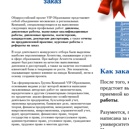
заказ
Общероссийский проект VIP Образование представляет
собой объединение московских и региональных
Компаний, специализирующихся на выполнении
следующих видов профильных работ:
дипломы
,
дипломные работы
,
выпускные квалификационные
работы
,
дипломные проекты
,
магистерские,
кандидатские, докторские диссертации,
а также
отчеты
по преддипломной практике
,
курсовые работы
и
рефераты на заказ
.
В ходе длительного конкурсного отбора были выделены
наиболее перспективные Агентства, оказывающие услуги
в сфере образования. При выборе Агентств основной
акцент был расставлен на качество выполняемых
дипломов и диссертаций, а также на наличие постоянной
Как зак
клиентской базы и тенденцию ее роста. Эти показатели,
оказывающие прямое влияние на имидж Компаний, легли в
основу создания проекта.
После того,
Так сформировалась Группа Компаний VIP Образование,
основными видами услуг которой является написание
предстоит в
эксклюзивных авторских работ по экономическим,
приемной ко
юридическим и другим гуманитарным специальностям,
по предметам: анализ финансово-хозяйственной
работы
.
деятельности предприятия, бухгалтерский учет,
экономика предприятия, банковское дело, экономическая
теория, финансы предприятия, менеджмент, маркетинг,
макроэкономика, микроэкономика, управленческий учет,
Разумеется,
аудит, кредитование, финансовое право, теория
написана за 
государства и права, уголовно-процессуальное право,
административное право, уголовное право, гражданское
университете
право, трудовое право и многим другим.