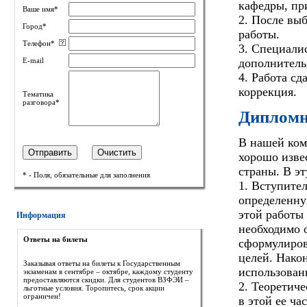
кафедры, пр
Ваше имя*
2. После выб
Город*
работы.
Телефон*
3. Специали
дополнитель
E-mail
4. Работа сд
коррекция.
Тематика
разговора*
Дипломна
В нашей ком
хорошо изве
страны. В эт
* - Поля, обязательные для заполнения
1. Вступител
определенну
этой работы 
Информация
необходимо 
Ответы на билеты
сформулиров
целей. Нако
Заказывая ответы на билеты к Государственным
использован
экзаменам в сентябре – октябре, каждому студенту
предоставляются скидки. Для студентов ВЗФЭИ –
2. Теоретич
льготные условия. Торопитесь, срок акции
ограничен!
в этой ее ча