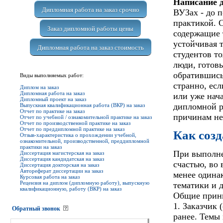
Написание 
Дипломная работа на заказ срочно
ВУЗах - до 
практикой. 
Заказ дипломной работы цены
содержащие 
устойчивая т
Дипломная работа на заказ стоимость
студентов то
люди, готовы
обратившись
Виды выполняемых работ:
странно, есл
Диплом на заказ
Дипломная работа на заказ
или уже нач
Дипломный проект на заказ
дипломной р
Выпускная квалификационная работа (ВКР) на заказ
Отчет по практике на заказ
причинам не
Отчет по учебной / ознакомительной практике на заказ
Отчет по производственной практике на заказ
Отчет по преддипломной практике на заказ
Как созд
Отзыв-характеристика о прохождении учебной,
ознакомительной, производственной, преддипломной
практики на заказ
При выполне
Диссертация магистерская на заказ
Диссертация кандидатская на заказ
счастью, во
Диссертация докторская на заказ
Автореферат диссертации на заказ
менее одина
Курсовая работа на заказ
Рецензия на диплом (дипломную работу), выпускную
тематики и д
квалификационную, работу (ВКР) на заказ
Общие принц
1. Заказчик 
Обратный звонок
ранее. Темы