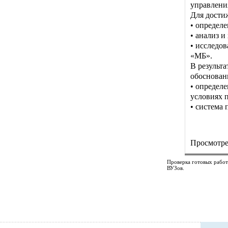
управлени
Для дости
• определ
• анализ 
• исследо
«МБ».
В результ
обоснова
• определ
условиях 
• система 
Просмотре
Проверка готовых работ
ВУЗов.