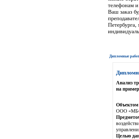
телефонам и
Ваш заказ б
преподавате
Петербурга,
индивидуаль
Дипломные работ
Дипломн
Анализ тр
на приме
Объектом
ООО «МБ»
Предмето
воздейств
управлени
Целью да