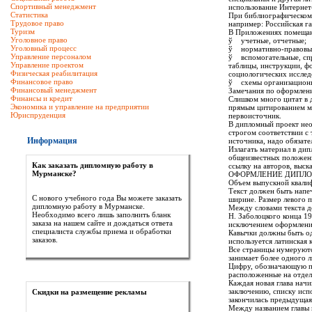
Спортивный менеджмент
использование Интернет
Статистика
При библиографическом 
Трудовое право
например: Российская газ
Туризм
В Приложениях помещаю
Уголовное право
ў учетные, отчетные;
Уголовный процесс
ў нормативно-правовы
Управление персоналом
ў вспомогательные, спр
Управление проектом
таблицы, инструкции, ф
Физическая реабилитация
социологических исслед
Финансовое право
ў схемы организационны
Финансовый менеджмент
Замечания по оформлен
Финансы и кредит
Слишком много цитат в 
Экономика и управление на предприятии
прямым цитированием мо
Юриспруденция
первоисточник.
В дипломный проект необ
строгом соответствии с
Информация
источника, надо обязате
Излагать материал в ди
общеизвестных положени
Как заказать дипломную работу в
ссылку на авторов, выс
Мурманске?
ОФОРМЛЕНИЕ ДИПЛО
Объем выпускной квалиф
Текст должен быть напе
С нового учебного года Вы можете заказать
ширине. Размер левого п
дипломную работу в Мурманске.
Между словами текста де
Необходимо всего лишь заполнить бланк
Н. Заболоцкого конца 19
заказа на нашем сайте и дождаться ответа
исключением оформления 
специалиста службы приема и обработки
Кавычки должны быть одн
заказов.
используется латинская к
Все страницы нумеруются
занимает более одного л
Цифру, обозначающую пор
расположенные на отдел
Каждая новая глава нач
заключению, списку исп
Скидки на размещение рекламы
закончилась предыдущая 
Между названием главы 