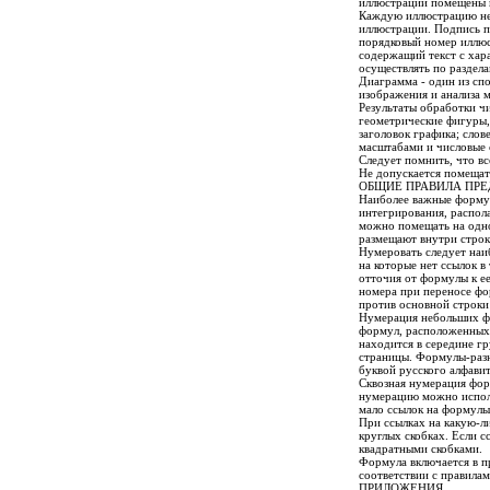
иллюстрации помещены в
Каждую иллюстрацию не
иллюстрации. Подпись п
порядковый номер иллюс
содержащий текст с хар
осуществлять по раздела
Диаграмма - один из сп
изображения и анализа 
Результаты обработки ч
геометрические фигуры,
заголовок графика; слов
масштабами и числовые 
Следует помнить, что в
Не допускается помещать
ОБЩИЕ ПРАВИЛА ПР
Наиболее важные формул
интегрирования, распол
можно помещать на одно
размещают внутри строк 
Нумеровать следует наи
на которые нет ссылок в
отточия от формулы к е
номера при переносе фо
против основной строки
Нумерация небольших фо
формул, расположенных 
находится в середине г
страницы. Формулы-разн
буквой русского алфавит
Сквозная нумерация фор
нумерацию можно исполь
мало ссылок на формулы 
При ссылках на какую-ли
круглых скобках. Если с
квадратными скобками.
Формула включается в пр
соответствии с правила
ПРИЛОЖЕНИЯ