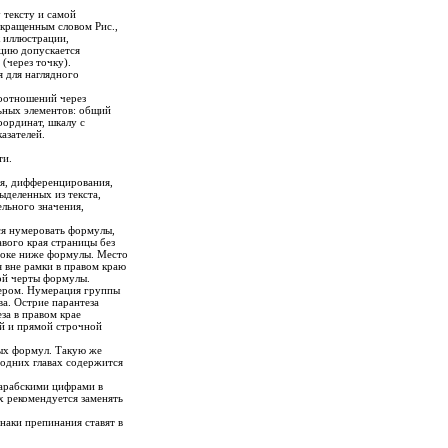
тексту и самой
кращенным словом Рис.,
к иллюстрации,
ацию допускается
 (через точку).
 для наглядного
соотношений через
ьных элементов: общий
оординат, шкалу с
азателей.
ти.
я, дифференцирования,
ыделенных из текста,
льного значения,
ся нумеровать формулы,
авого края страницы без
роке ниже формулы. Место
 вне рамки в правом краю
ой черты формулы.
мером. Нумерация группы
а. Острие парантеза
за в правом крае
й и прямой строчной
ных формул. Такую же
одних главах содержится
 арабскими цифрами в
х рекомендуется заменять
наки препинания ставят в