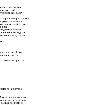
а. Они преследуют
репить и углубить
 практической работе
расширение теоретических
; развитие навыков
атываемых в дипломной
ловиях.
Определение формы
научного произведения,
ганизационное условие
ов".
ль и задачи работы,
мендаций, выводы,
те. Объем реферата не
менее трех листов в
В этом разделе ведущее
ского видения решаемых
в рамках предметной