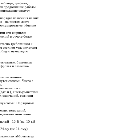
 таблицы, графики,
как продолжение работы
 приложение следует
порядке появления на них
о - на чистом листе
ронумеровав ее. Именно
шими или жирными
жений в отчете более
гласно требованиям к
ом верхнем углу печатают
в общую нумерацию
лительные, буквенные
ифровая и словесно-
количественные
утся словами. Числа с
я.
енительного и
дат. п.), с четырьмястами
х окончаний, если они
двухсотый. Порядковые
ояких толкований,
 падежном окончании
дцатый - 15-й (не: 15-ый
 24-му (не 24-ому).
буквенных аббревиатур