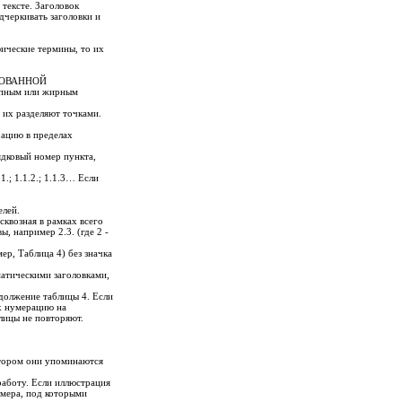
 тексте. Заголовок
дчеркивать заголовки и
ические термины, то их
ЬЗОВАННОЙ
рупным или жирным
 их разделяют точками.
рацию в пределах
дковый номер пункта,
.; 1.1.2.; 1.1.3… Если
елей.
сквозная в рамках всего
, например 2.3. (где 2 -
р, Таблица 4) без значка
матическими заголовками,
должение таблицы 4. Если
их нумерацию на
лицы не повторяют.
отором они упоминаются
работу. Если иллюстрация
омера, под которыми