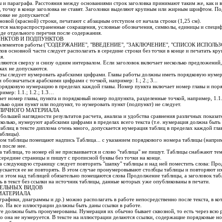
 и параграфа. Расстояния между основаниями строк заголовка принимают таким же, как и в
, точку в конце заголовка не ставят. Заголовки выделяют крупным или жирным шрифтом. По
ловке не допускается!
овой (красной) строки, печатают с абзацным отступом от начала строки (1,25 см).
ются малораспространенные сокращения, условные обозначения, символы, единицы и специф
иде отдельного перечня после содержания.
УНКТОВ И ПОДПУНКТОВ
ых элементов работы ("СОДЕРЖАНИЕ", "ВВЕДЕНИЕ", "ЗАКЛЮЧЕНИЕ", "СПИСОК ИСПОЛ
в основной части следует располагать в середине строки без точки в конце и печатать к
я.
еляются сверху и снизу одним интервалом. Если заголовок включает несколько предложений,
ках не допускаются.
кты следует нумеровать арабскими цифрами. Главы работы должны иметь порядковую нуме
 обозначаться арабскими цифрами с точкой, например: 1.; 2.; 3...
рядковую нумерацию в пределах каждой главы. Номер пункта включает номер главы и поря
имер: 1.1.; 1.2.; 1.3…
т номер главы, пункта и порядковый номер подпункта, разделенные точкой, например, 1.1.1
олько один пункт или подпункт, то нумеровать пункт (подпункт) не следует.
ЛИЧНОГО МАТЕРИАЛА
ольшей наглядности результатов расчета, анализа и удобства сравнения различных показат
сколько, нумеруют арабскими цифрами в пределах всего текста (т.е. нумерация должна быть 
таблиц в тексте диплома очень много, допускается нумерация таблиц в пределах каждой главы
таблицы).
ом таблицы помещают надпись Таблица... с указанием порядкового номера таблицы (наприме
 после нее.
на таблица, то номер ей не присваивается и слово "таблица" не пишут. Таблицы снабжают те
середине страницы и пишут с прописной буквы без точки на конце.
а следующую страницу следует повторить "шапку" таблицы и над ней поместить слова: Про
пускается ее не повторять. В этом случае пронумеровывают столбцы таблицы и повторяют 
и этом над таблицей обязательно помещаются слова Продолжение таблицы, а заголовок таб
 в текст без ссылки на источник таблицы, данные которых уже опубликованы в печати.
ДЕЛЬНЫХ ВИДОВ
МАТЕРИАЛА
графики, диаграммы и др.) можно располагать в работе непосредственно после текста, в к
его. На все иллюстрации должны быть даны ссылки в работе.
те должны быть пронумерованы. Нумерация их обычно бывает сквозной, то есть через всю 
то она не нумеруется. В тексте на иллюстрации делаются ссылки, содержащие порядковые н