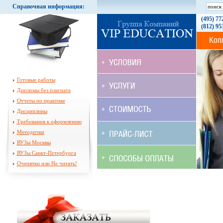
Справочная информация:
(495) 77
(812) 95
Готовые работы
Дипломы без плагиата
Отчеты по практике
Дисциплины
Требования к оформлению
Методички
ВУЗы Москвы
ВУЗы Санкт-Петербурга
Очепятки или Не читать!