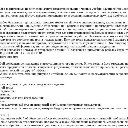
авра и дипломный проект специалиста являются составной частью учебно-научного процесс
е цели: научить студента владеть методикой самостоятельного научного исследования; зак
пециальности; выработать навыки применения их в решении конкретных научных проблем и
абот бакалавра и дипломных проектов имеет своей целью систематизацию, закрепление и 
по специальности и применение этих знаний при решении научных и производственных задач
й работы и овладение методикой исследования и экспериментирования при решении разраб
сов; выяснение подготовленности студентов для самостоятельной работы в современных ус
формление - заключительный этап создания письменной работы. На самом деле это не так. 
сопутствует составлению плана исследования. Именно тогда выявляются контуры будущего 
объем иллюстративного материала, складывается в основном круг источников. Это общее ор
ск оптимальной формы научного произведения идет на каждой стадии исследования.
ет и исправляет некоторые устаревшие позиции "Положения о письменных работах студент
КИ ДИПЛОМНЫХ ПРОЕКТОВ
ного проекта
обой сокращенное изложение существа дипломного проекта. В нем должна быть отражена це
ализа предметной области, конкретные результаты, области возможного применения и реко
ономический или другой эффект.
общее количество страниц, рисунков и таблиц, основные понятия, рассматриваемые в проек
страницы.
оекта должно содержать следующие сведения:
ной темы;
ледования;
ования;
рименяемые при исследовании;
ния;
результатах работы; практической значимости полученных результатов.
также перечислить вопросы, которые будут рассмотрены в проекте. Введение занимает не 
лава 1)
редставляет собой обобщение и обзор теоретических аспектов рассматриваемой проблемы. 
рение различных теоретических подходов, а также обоснование выбранного методологиче
е целесообразности и изложение содержания используемых методов и приемов исследования 