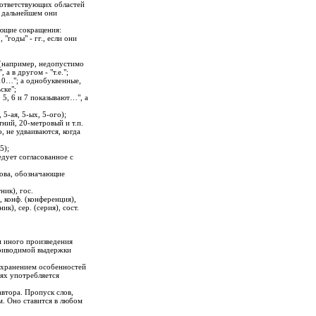
оответствующих областей
в дальнейшем они
ующие сокращения:
, "годы" - гг., если они
 (например, недопустимо
а в другом - "т.е.";
10…"; а однобуквенные,
ске";
 5, 6 и 7 показывают…", а
 5-ая, 5-ых, 5-ого);
ний, 20-метровый и т.п.
, не удваиваются, когда
5);
ледует согласованное с
слова, обозначающие
ник), гос.
), конф. (конференция),
к), сер. (серия), сост.
и иного произведения
приводимой выдержки
сохранением особенностей
ях употребляется
втора. Пропуск слов,
м. Оно ставится в любом