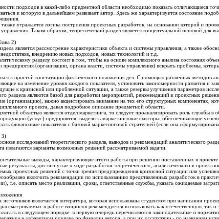
ности подходов в какой-либо предметной области необходимо показать отличающиеся точки
ваться и которую в дальнейшем развивает автор. Здесь же характеризуется состояние под
решения.
 также отражается логика построения проектных разработок, на основании которой и прово
 управления. Таким образом, теоретический раздел является концептуальной основой для 
лава 2)
аздела является рассмотрение характеристики объекта и системы управления, а также обос
недостатков, внедрению новых подходов, новых технологий и т.д.
алитическому разделу состоит в том, чтобы на основе комплексного анализа состояния объе
и предприятия (организации, органа власти, системы управления) вскрыть проблемы, кото
ться к простой констатации фактического положения дел. С помощью различных методов а
яющие на изменение уровня каждого показателя, установить закономерности развития и зав
едущие к кризисной или проблемной ситуации, а также резервы улучшения параметров иссл
ого раздела являются базой для разработки мероприятий, рекомендаций и проектных решени
ие (организацию), важно акцентировать внимание на тех его структурных компонентах, кот
 дипломного проекта, давая подробное описание предметной области.
дметной областью является отдел маркетинга, то следует проанализировать роль службы в 
продукции (услуг) предприятия, выделить маркетинговые факторы, обеспечивающие успеш
зать финансовые показатели с базовой маркетинговой стратегией (если она сформулирована
 3)
основе исследований теоретического раздела, выводов и рекомендаций аналитического разде
та излагаются варианты возможных решений рассматриваемой задачи.
ончательные выводы, характеризующие итоги работы при решении поставленных в проекте ц
е результаты, достигнутые в ходе разработки теоретического, аналитического и проектно
емых проектных решений с точки зрения предупреждения кризисной ситуации или успешно
есообразно включить рекомендации по использованию представленных разработок в практич
и), т.е. описать место реализации, сроки, ответственные службы, указать ожидаемые затра
риложения
 источников включается литература, которая использована студентом при написании проект
 рассматриваемых в работе вопросов рекомендуется использовать как отечественную, так и
олагать в следующем порядке: в первую очередь перечисляются законодательные и норматив
тература в алфавитном порядке по фамилии автора, а при их отсутствии - по названиям ис