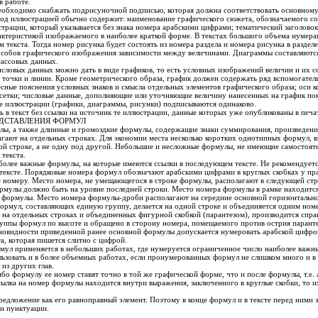
 работе.
обходимо снабжать подрисуночной подписью, которая должна соответствовать основному 
од иллюстрацией обычно содержит: наименование графического сюжета, обозначаемого со
трации, который указывается без знака номера арабскими цифрами; тематический заголово
актеристикой изображаемого в наиболее краткой форме. В текстах большого объема нумер
м текста. Тогда номер рисунка будет состоять из номера раздела и номера рисунка в разделе
особов графического изображения зависимости между величинами. Диаграммы составляются
массовых данных.
исловых данных можно дать в виде графиков, то есть условных изображений величин и их 
 точки и линии. Кроме геометрического образа, график должен содержать ряд вспомогател
есные пояснения условных знаков и смысла отдельных элементов графического образа; оси к
сетки; числовые данные, дополняющие или уточняющие величину нанесенных на график пок
се иллюстрации (графики, диаграммы, рисунки) подписываются одинаково.
 в текст без ссылки на источник те иллюстрации, данные которых уже опубликованы в печа
ЕДСТАВЛЕНИЯ ФОРМУЛ
ы, а также длинные и громоздкие формулы, содержащие знаки суммирования, произведени
агают на отдельных строках. Для экономии места несколько коротких однотипных формул, в
й строке, а не одну под другой. Небольшие и несложные формулы, не имеющие самостояте
текста.
более важные формулы, на которые имеются ссылки в последующем тексте. Не рекомендует
 тексте. Порядковые номера формул обозначают арабскими цифрами в круглых скобках у пр
е номеру. Место номера, не умещающегося в строке формулы, располагают в следующей ст
рмулы должно быть на уровне последней строки. Место номера формулы в рамке находится
 формулы. Место номера формулы-дроби располагают на середине основной горизонтальн
рмул, составляющих единую группу, делается на одной строке и объединяется одним но
на отдельных строках и объединенных фигурной скобкой (парантезом), производится справ
руппы формул по высоте и обращено в сторону номера, помещаемого против острия паранте
овидности приведенной ранее основной формулы допускается нумеровать арабской цифро
а, которая пишется слитно с цифрой.
мул применяется в небольших работах, где нумеруется ограниченное число наиболее важ
зовать и в более объемных работах, если пронумерованных формул не слишком много и в 
из других глав.
бо формулу ее номер ставят точно в той же графической форме, что и после формулы, т.е.
сылка на номер формулы находится внутри выражения, заключенного в круглые скобки, то и
едложение как его равноправный элемент. Поэтому в конце формул и в тексте перед ними з
ми пунктуации.