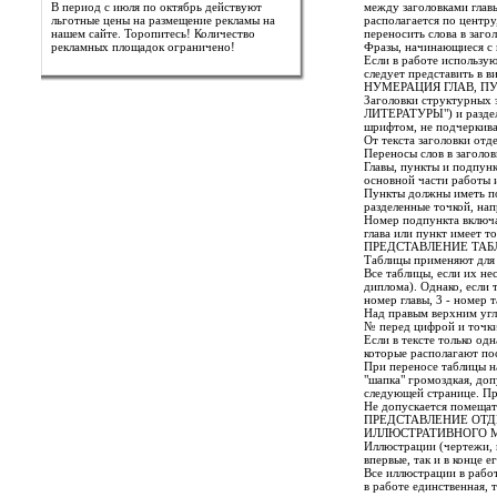
В период с июля по октябрь действуют
между заголовками главы
льготные цены на размещение рекламы на
располагается по центру
нашем сайте. Торопитесь! Количество
переносить слова в заго
рекламных площадок ограничено!
Фразы, начинающиеся с н
Если в работе использу
следует представить в в
НУМЕРАЦИЯ ГЛАВ, П
Заголовки структурн
ЛИТЕРАТУРЫ") и раздело
шрифтом, не подчеркива
От текста заголовки отд
Переносы слов в заголов
Главы, пункты и подпун
основной части работы и
Пункты должны иметь по
разделенные точкой, напр
Номер подпункта включае
глава или пункт имеет т
ПРЕДСТАВЛЕНИЕ ТАБ
Таблицы применяют для б
Все таблицы, если их не
диплома). Однако, если 
номер главы, 3 - номер 
Над правым верхним угл
№ перед цифрой и точки
Если в тексте только од
которые располагают по
При переносе таблицы н
"шапка" громоздкая, до
следующей странице. Пр
Не допускается помещать
ПРЕДСТАВЛЕНИЕ ОТ
ИЛЛЮСТРАТИВНОГО 
Иллюстрации (чертежи, 
впервые, так и в конце 
Все иллюстрации в рабо
в работе единственная, 