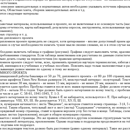
-источников.
описании законодательных и нормативных актов необходимо указывать источник официал
ета, Областная газета, сборник законодательных актов и т.д.
тся следующие материалы:
е;
авочные материалы, использованные в проекте, но не включенные в ее основную часть (ма
ормы отчетности, карты наблюдений; результаты опросов, инструменты, использованные пр
ованиях);
х структур и т. д.
ию дипломного проекта
дипломном проекте приводить не следует, хотя цитирование - вполне допустимый прием ар
жно в случае необходимости излагать чужие мысли своими словами, но и в этом случае на
ходимо включать таблицы и графики (рисунки). Графики следует выполнять четко, красиво,
 требованиями стандартов. Если таблица заимствована или рассчитана по данным статистич
льно делать ссылку на первоисточник (по правилам цитирования).
пломном проекте следует четко, ясно, применять принятую научную терминологию, избегая 
й, имеющихся в учебниках и учебных пособиях. Пояснять надо только малоизвестные и ра
казывающих разное мнение по одному и тому же вопросу.
МНОГО ПРОЕКТА
икационной работы бакалавра от 50 до 70, дипломного проекта - от 80 до 100 страниц ма
чатан шрифтом Times New Roman размером 14, межстрочный интервал - полуторный. Текст
оля не менее 30 мм, правого - не менее 15 мм, верхнего - не менее 20 мм, нижнего - не мен
лается один пробел. Пробелы ставятся после всех знаков препинания. Дефис должен отлича
20-х - начала 30-х годов. Тире должно быть одного начертания по всему тексту, с пробелами
числе и дат: С. 58-61, 1941-1945, Т. 1-3.
ого начертания по всему тексту. Буква ё /Ё не набирается, используется е /Е. При наборе
лавиатура: VIII, XV, III. Не допускается: У111, ХУ, П, Ш.
, нумерация начинается с листа "Введение", на котором ставится номер страницы - 3 (4, 5 и
иста). Таким образом, титульный лист и лист (листы) "Содержание" считаются, но номера ст
ядковый номер страницы, ставят в правом верхнем углу без точки в конце. Таблицы, схемы
ьных листах (приложения), входят в общую нумерацию страниц.
инается с новой страницы. Это же правило относится к другим основным структурным частя
ользованной литературы, приложениям. Однако подглавы и подразделы продолжаются на той
подглава или подраздел.
и последующим текстом должно быть расстояние (равно одному интервалу). Такое же расс