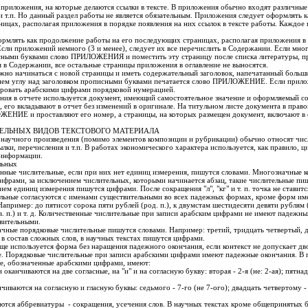
 приложения, на которые делаются ссылки в тексте. В приложения обычно входят различные
и т.п. Но данный раздел работы не является обязательным. Приложения следует оформлять 
ницах, располагая приложения в порядке появления на них ссылок в тексте работы. Каждое
.
рмлять как продолжение работы на его последующих страницах, располагая приложения в 
 Если приложений немного (3 и менее), следует их все перечислить в Содержании. Если мног
сными буквами слово ПРИЛОЖЕНИЯ и поместить эту страницу после списка литературы, п
я в Содержании, все остальные страницы приложения в оглавление не выносятся.
но начинаться с новой страницы и иметь содержательный заголовок, напечатанный боль
нем углу над заголовком прописными буквами печатается слово ПРИЛОЖЕНИЕ. Если прило
еровать арабскими цифрами порядковой нумерацией.
ения в отчете используется документ, имеющий самостоятельное значение и оформляемый со
 его вкладывают в отчет без изменений в оригинале. На титульном листе документа в прав
ЖЕНИЕ и проставляют его номер, а страницы, на которых размещен документ, включают 
ЕЛЬНЫХ ВИДОВ ТЕКСТОВОГО МАТЕРИАЛА
 научного произведения (помимо элементов композиции и рубрикации) обычно относят чис
ылки, перечисления и т.п. В работах экономического характера используется, как правило, ц
 информации.
льных
нные числительные, если при них нет единиц измерения, пишутся словами. Многозначные 
ифрами, за исключением числительных, которыми начинается абзац, такие числительные пиш
м единиц измерения пишутся цифрами. После сокращения "л", "кг" и т. п. точка не ставитс
льные согласуются с именами существительными во всех падежных формах, кроме форм им
апример: до пятисот сорока пяти рублей (род. п.), к двумстам шестидесяти девяти рублям (
. п.) и т. д. Количественные числительные при записи арабским цифрами не имеют падежны
вительными.
чные порядковые числительные пишутся словами. Например: третий, тридцать четвертый, 
 в состав сложных слов, в научных текстах пишутся цифрами.
ще используется форма без наращения падежного окончания, если контекст не допускает дв
е. Порядковые числительные при записи арабскими цифрами имеют падежные окончания. В
е, обозначенные арабскими цифрами, имеют:
оканчиваются на две согласные, на "и" и на согласную букву: вторая - 2-я (не: 2-ая); пятна
чиваются на согласную и гласную буквы: седьмого - 7-го (не 7-ого); двадцать четвертому -
аются аббревиатуры - сокращения, усечения слов. В научных текстах кроме общепринятых 