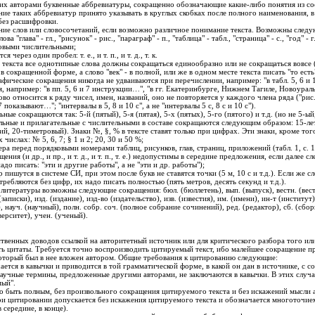
их авторами буквенные аббревиатуры, сокращенно обозначающие какие-либо понятия из с
ние таких аббревиатур принято указывать в круглых скобках после полного наименования, 
без расшифровки.
ние слов или словосочетаний, если возможно различное понимание текста. Возможны след
 "глава" - гл., "рисунок" - рис., "параграф" - п., "таблица" - табл., "страница" - с., "год" - г.
овыми числительными;
ерез один пробел: т. е., и т. п., и т. д., т. к.
текста все однотипные слова должны сокращаться единообразно или не сокращаться вовсе
в сокращенной форме, а слово "век" - в полной, или же в одном месте текста писать "то есть", 
ические сокращения никогда не удваиваются при перечислении, например: "в табл. 5, 6 и 
я, например: "в пп. 5, 6 и 7 инструкции…", "в гг. Екатеринбурге, Нижнем Тагиле, Новоураль
о относится к ряду чисел, имен, названий, оно не повторяется у каждого члена ряда ("рис.
 7 показывают…"; "интервалы в 5, 8 и 10 с", а не "интервалы 5 с, 8 с и 10 с").
е сокращаются так: 5-й (пятый), 5-я (пятая), 5-х (пятых), 5-го (пятого) и т.д. (но не 5-ый,
ные и прилагательные с числительными в составе сокращаются следующим образом: 15-лет
ий, 20-тиметровый). Знаки №, §, % в тексте ставят только при цифрах. Эти знаки, кроме того
 числах: № 5, 6, 7; § 1 и 2; 20, 30 и 50 %;
ра перед порядковыми номерами таблиц, рисунков, глав, страниц, приложений (табл. 1, с. 1
я (и др., и пр., и т. д., и т. п., т. е.) недопустимы в середине предложения, если далее с
до писать: "эти и другие работы", а не "эти и др. работы");
пишутся в системе СИ, при этом после букв не ставятся точки (5 м, 10 с и т.д.). Если же 
ребляются без цифр, их надо писать полностью (пять метров, десять секунд и т.д.).
итературы возможны следующие сокращения: бюл. (бюллетень), вып. (выпуск), вестн. (вест
записки), изд. (издание), изд-во (издательство), изв. (известия), им. (имени), ин-т (институт
 науч. (научный), полн. собр. соч. (полное собрание сочинений), ред. (редактор), сб. (сборни
верситет), учен. (ученый).
твенных доводов ссылкой на авторитетный источник или для критического разбора того ил
ть цитаты. Требуется точно воспроизводить цитируемый текст, ибо малейшее сокращение 
который был в нее вложен автором. Общие требования к цитированию следующие:
ется в кавычки и приводится в той грамматической форме, в какой он дан в источнике, с 
Научные термины, предложенные другими авторами, не заключаются в кавычки. В этих случа
мый".
быть полным, без произвольного сокращения цитируемого текста и без искажений мысли а
ри цитировании допускается без искажения цитируемого текста и обозначается многоточие
в середине, в конце).