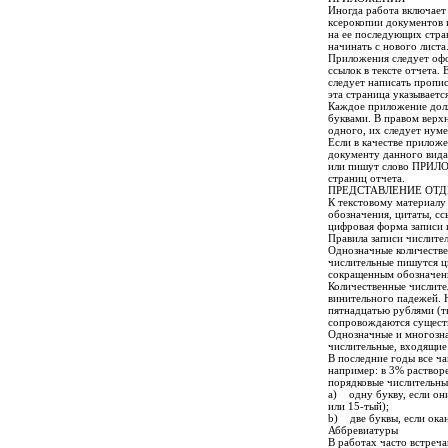
Иногда работа включает
ксерокопии документов 
на ее последующих стра
начинать с нового листа
Приложения следует офо
ссылок в тексте отчета.
следует написать пропи
эта страница указываетс
Каждое приложение долж
буквами. В правом верх
одного, их следует нум
Если в качестве прилож
документу данного вида,
или пишут слово ПРИЛО
страниц отчета.
ПРЕДСТАВЛЕНИЕ ОТД
К текстовому материалу
обозначения, цитаты, сс
цифровая форма записи
Правила записи числите
Однозначные количестве
числительные пишутся ц
сокращенным обозначение
Количественные числите
винительного падежей. Н
пятнадцатью рублями (тв
сопровождаются сущест
Однозначные и многозна
числительные, входящие
В последние годы все ча
например: в 3% раствор
порядковые числительны
a) одну букву, если они 
или 15-тый);
b) две буквы, если окан
Аббревиатуры
В работах часто встреч