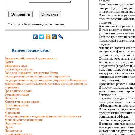
области.
При наличии дискуссион
которой будет придержи
и накопленный опыт их 
В теоретическом разделе
проектирование объекта
разделов.
* - Поля, обязательные для заполнения
Аналитический раздел (Г
Целью аналитического р
устранению выявленных 
Главное требование к ан
показателей деятельност
разделе.
Анализ не должен своди
Каталог готовых работ
конкретные факторы, вли
причины, недостатки, в
Анализ хозяйственной деятельности
Основные результаты эт
Аудит
Характеризуя предприят
Банковское дело
результаты (наработки)
Бухгалтерский учет
Так, например, если пре
Городской кадастр, землеустройство
конкурентоспособности 
Государственное муниципальное управление
кризисных ситуаций, увя
Государственное муниципальное управлениеПовышение
предприятии).
эффективности деятельности местных органов власти по
Проектный раздел (Глава
управлени
В проектном разделе на 
Гражданское право
задач дипломного проек
Земельное право
Заключение
История
Заключение содержит ок
Конституционное право
выводы включают основны
Криминалистика
эффективности предлага
Логистика
В Заключение также цел
Маркетинг
предприятия (организаци
Международные стандарты финансовой отчетности
социальный эффекты.
Менеджмент организации
Список литературы и п
Педагогика
В список использованных
Право
всестороннего изучения
Психология
Источники следует расп
Социальная работа
специальная и другая ли