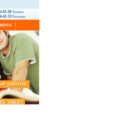
93-83-30
Тюмень
14-41-53
Регионы