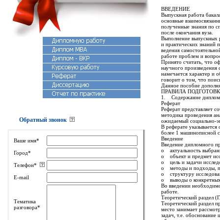
ВВЕДЕНИЕ
Выпускная работа бакал
основные взаимосвязанны
полученные знания по с
после окончания вуза.
Выполнение выпускных р
и практических знаний 
ведения самостоятельно
работе проблем и вопро
Принято считать, что о
научного произведения 
намечается характер и 
говорит о том, что пои
Данное пособие дополня
ПРАВИЛА ПОДГОТОВ
1. Содержание диплом
Реферат
Реферат представляет с
методика проведения ан
Обратный звонок
ожидаемый социально-эк
В реферате указывается 
более 1 машинописной 
Введение
Ваше имя*
Введение дипломного пр
o актуальность выбран
Город*
o объект и предмет исс
o цель и задачи исслед
Телефон*
o методы и подходы, п
o структуру исследова
E-mail
o выводы о конкретных 
Во введении необходимо 
работе.
Теоретический раздел (Г
Тематика
Теоретический раздел п
разговора*
место занимает рассмот
задач, т.е. обосновани