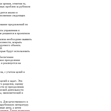
 зрения, отметив ту,
обных проблем за рубежом
дится анализ и
выполнения следующих
нование предложений по
кта управления и
рые решаются в проектном
нализа необходимо выявить
исимости, вскрыть
едуемого объекта.
й.
орые будут использовать
обеспечении
ное преодоление
 и реализуется на
ла, с учетом целей и
елей и задач. Эти
го разделов, оценку
сти ее преодоления.
еской деятельности
ты, экономический и
а. Для качественного и
 зарубежную литературу.
ные акты, а затем
точников. Также возможно