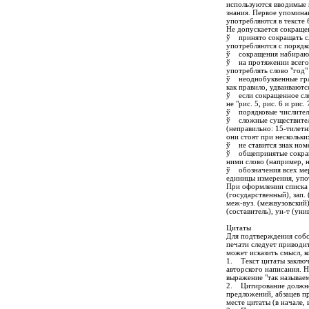
используются вводимые 
знания. Первое упомина
употребляются в тексте 
Не допускается сокраще
ў принято сокращать слова
употребляются с порядк
ў сокращения набираются ч
ў на протяжении всего 
употреблять слово "год" 
ў неоднобуквенные граф
как правило, удваиваютс
ў если сокращенное слов
не "рис. 5, рис. 6 и рис.
ў порядковые числительны
ў сложные существитель
(неправильно: 15-тилетн
они стоят при нескольких
ў не ставится знак номе
ў общепринятые сокращени
ними слово (например, на
ў обозначения всех мер 
единицы измерения, упот
При оформлении списка л
(государственный), зап. (
меж-вуз. (межвузовский),
(составитель), ун-т (уни
Цитаты
Для подтверждения собс
печати следует приводи
может исказить смысл, 
1. Текст цитаты заключа
авторского написания. 
выражение "так называе
2. Цитирование должно 
предложений, абзацев п
месте цитаты (в начале, 