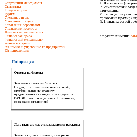
Спортивный менеджмент
6. Фактический (цифрово
Статистика
7. Аналитический раздел
Трудовое право
приложение.
Туризм
8. Таблицы, рисунки, сп
Уголовное право
требования к размеру ш
Уголовный процесс
9. Пункты курсовой раб
Управление персоналом
Управление проектом
Физическая реабилитация
Финансовое право
Обратите внимание:
зак
Финансовый менеджмент
Финансы и кредит
Экономика и управление на предприятии
Юриспруденция
Информация
Ответы на билеты
Заказывая ответы на билеты к
Государственным экзаменам в сентябре –
октябре, каждому студенту
предоставляются скидки. Для студентов
ВЗФЭИ – льготные условия. Торопитесь,
срок акции ограничен!
Льготная стоимость размещения рекламы
Заключая долгосрочные договоры на