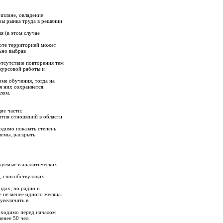
иплине, овладение
ры рынка труда в решении
я (в этом случае
боте территорией может
льно выбрав
тсутствие повторения тем
 курсовой работы и
ме обучения, тогда на
я них сохраняется.
лом.
ие части:
вития отношений в области
одимо показать степень
лемы, раскрыть
куемые в аналитических
й, способствующих
ндах, по радио и
е не менее одного месяца.
 увеличить в
обходимо перед началом
енее 50 чел.