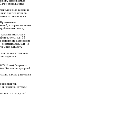
вания, выдвигаемые
 Далее описываются
ленный в виде таблиц и
ериал других авторов.
ескому основанию, на
к Приложение;
ожений, которые вытекают
зарубежного опыта;
и должны иметь свое
фиков, схем, или 35
соотношение разделов по
 (рекомендательная) - 5-
туры (по алфавиту
го лица множественного
 не задаются.
7*210 мм) без рамок.
s New Roman, полуторный
траниц начала разделов в
ошибок и т.п.
 и название, которое
ы ставится перед ней.