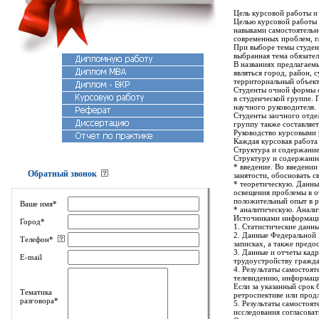
Цель курсовой работы и
Целью курсовой работы 
навыками самостоятельн
современных проблем, г
При выборе темы студен
выбранная тема обязател
В названиях предлагаем
являться город, район, 
территориальный объект 
Студенты очной формы о
в студенческой группе.
научного руководителя.
Студенты заочного отде
группу также составляет
Руководство курсовыми 
Каждая курсовая работа
Структура и содержание
Структуру и содержание
* введение. Во введении
Обратный звонок
занятости, обосновать с
* теоретическую. Данны
освещения проблемы в о
положительный опыт в р
Ваше имя*
* аналитическую. Анали
Источниками информации
Город*
1. Статистические данны
2. Данные Федеральной 
Телефон*
записках, а также предо
3. Данные и отчеты кад
E-mail
трудоустройству гражда
4. Результаты самостоят
телевидению, информации
Если за указанный срок 
Тематика
ретроспективе или продл
разговора*
5. Результаты самостоя
исследования согласова