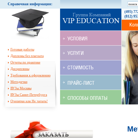
Справочная информация:
(495) 77
(812) 95
Готовые работы
Дипломы без плагиата
Отчеты по практике
Дисциплины
Требования к оформлению
Методички
ВУЗы Москвы
ВУЗы Санкт-Петербурга
Очепятки или Не читать!
Ме