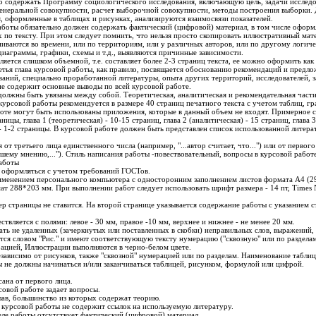
 содержать Программу социологического исследования, включающую цель, задачи исследо
генеральной совокупности, расчет выборочной совокупности, методы построения выборки.
, оформленные в таблицах и рисунках, анализируются взаимосвязи показателей.
аботы обязательно должен содержать фактический (цифровой) материал, в том числе оформ
 по тексту. При этом следует помнить, что нельзя просто скопировать иллюстративный мат
иваются во времени, или по территориям, или у различных авторов, или по другому логич
диаграммы, графики, схемы и т.д., выявляются причинные зависимости.
вляется слишком объемной, т.е. составляет более 2-3 страниц текста, ее можно оформить ка
етья глава курсовой работы, как правило, посвящается обоснованию рекомендаций и предл
ваний, специально проработанной литературы, опыта других территорий, исследователей, 
ие содержит основные выводы по всей курсовой работе.
должны быть увязаны между собой. Теоретическая, аналитическая и рекомендательная част
урсовой работы рекомендуется в размере 40 страниц печатного текста с учетом таблиц, гра
боте могут быть использованы приложения, которые в данный объем не входят. Примерное 
ницы, глава 1 (теоретическая) - 10-15 страниц, глава 2 (аналитическая) - 15 страниц, глава 3
- 1-2 страницы. В курсовой работе должен быть представлен список использованной литера
 от третьего лица единственного числа (например, "...автор считает, что...") или от перво
шему мнению,..."). Стиль написания работы -повествовательный, вопросы в курсовой работе
аботы
 оформляться с учетом требований ГОСТов.
именением персонального компьютера с односторонним заполнением листов формата А4 (29
ат 288*203 мм. При выполнении работ следует использовать шрифт размера - 14 пт, Time
р страницы не ставится. На второй странице указывается содержание работы с указанием с
ствляется с полями: левое - 30 мм, правое -10 мм, верхнее и нижнее - не менее 20 мм.
ть не удаленных (зачеркнутых или поставленных в скобки) неправильных слов, выражений, 
ся словом "Рис." и имеют соответствующую тексту нумерацию ("сквозную" или по разделам)
ацией, Иллюстрации выполняются в черно-белом цвете.
ависимо от рисунков, также "сквозной" нумерацией или по разделам. Наименование таблиц
 не должны начинаться и/или заканчиваться таблицей, рисунком, формулой или цифрой.
сана от первого лица.
рсовой работе задает вопросы.
глав, большинство из которых содержат теорию.
л курсовой работы не содержит ссылок на используемую литературу.
еле работы отсутствует фактический (цифровой) материал.