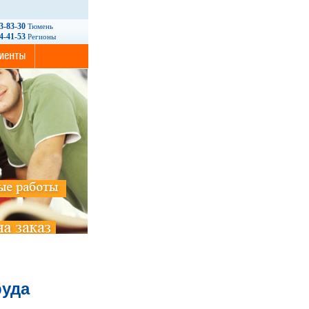
93-83-30
Тюмень
14-41-53
Регионы
руда