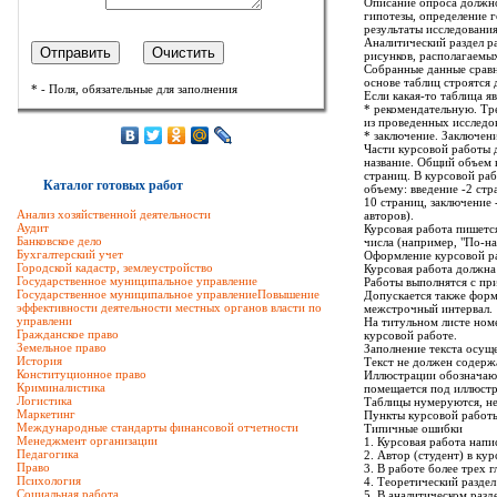
Описание опроса должно
гипотезы, определение 
результаты исследования
Аналитический раздел р
рисунков, располагаемых
Собранные данные сравн
основе таблиц строятся 
* - Поля, обязательные для заполнения
Если какая-то таблица я
* рекомендательную. Тр
из проведенных исследо
* заключение. Заключен
Части курсовой работы 
название. Общий объем к
страниц. В курсовой ра
Каталог готовых работ
объему: введение -2 стра
10 страниц, заключение 
Анализ хозяйственной деятельности
авторов).
Аудит
Курсовая работа пишется
Банковское дело
числа (например, "По-на
Бухгалтерский учет
Оформление курсовой р
Городской кадастр, землеустройство
Курсовая работа должна
Государственное муниципальное управление
Работы выполнятся с пр
Государственное муниципальное управлениеПовышение
Допускается также форм
эффективности деятельности местных органов власти по
межстрочный интервал.
управлени
На титульном листе номе
Гражданское право
курсовой работе.
Земельное право
Заполнение текста осуще
История
Текст не должен содержа
Конституционное право
Иллюстрации обозначают
Криминалистика
помещается под иллюстр
Логистика
Таблицы нумеруются, нез
Маркетинг
Пункты курсовой работы
Международные стандарты финансовой отчетности
Типичные ошибки
Менеджмент организации
1. Курсовая работа напи
Педагогика
2. Автор (студент) в ку
Право
3. В работе более трех 
Психология
4. Теоретический разде
Социальная работа
5. В аналитическом разд