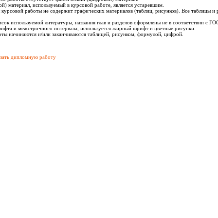
й) материал, используемый в курсовой работе, является устаревшим.
 курсовой работы не содержит графических материалов (таблиц, рисунков). Все таблицы и
исок используемой литературы, названия глав и разделов оформлены не в соответствии с Г
рифта и межстрочного интервала, используется жирный шрифт и цветные рисунки.
оты начинаются и/или заканчиваются таблицей, рисунком, формулой, цифрой.
азать дипломную работу