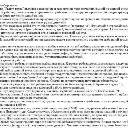
 выбор темы
по "Рынку труда" является расширение и закрепление теоретических знаний по данной дисц
ой работы, ознакомление с практикой служб занятости и других организаций инфраструкту
лубокое изучение одной из них.
т может ориентироваться на предложенную тематику или потребности объекта исследовани
ьно согласовывается с научным руководителем).
ых тем курсовых работ стоит обобщенное понятие "территория". Изучаемой в курсовой ра
субъект Федерации (республика, область, край, Автономный округ) или страна. Самостояте
изучения, студент указывает его в названии курсовой работы.
бучения выбирают любую из предложенных тем. Главным условием выбора темы является о
 По каждой студенческой группе кафедра издает распоряжение с указанием выбранной темы
ления могут использовать систему выбора темы курсовой работы, аналогичную дневной фор
ся распоряжение по кафедре. Условие отсутствия повторения тем в группе в этом случае дл
работами осуществляется преподавателями кафедры Экономики труда и управления персона
 должна быть защищена в сроки, устанавливаемые кафедрой.
 курсовой работы
 курсовой работы определяет выбранная тема. Курсовая работа должна содержать следующ
 студент должен доказать актуальность выбранной темы, ее значение для современного раз
вой выбор данной темы, сформулировать цель и конкретные задачи курсовой работы;
й раздел должен быть посвящен обзору теоретических и методических вопросов, где необх
течественной и зарубежной литературе, оценить современное состояние исследуемой проб
ешении рассматриваемого вопроса. Ссылки на литературные источники обязательны;
тический раздел курсовой работы выполняется на базе материалов, собранных студентом.
 для проведения анализа в курсовой работе могут являться:
е, публикуемые в статсборниках, научных журналах, а также на сайте Госкомстата РФ.
Государственной службы занятости населения и территориальных центров занятости, публи
ставляемые по запросам студентов.
ровых и рекрутинговых агентств, других негосударственных служб занятости и организаци
н, ищущих работу.
ельного изучения средств массовой информации (СМИ): газет, журналов, объявлений на сте
 в Интернет и др. Следует изучать объявления о работе во всех номерах изданий в течени
было опубликовано или телетранслировано менее 100 объявлений, то срок изучения следует
ить. Длительность мониторинга должна составлять не менее 6-ти месяцев.
тельных социологических опросов населения, работодателей и экспертов. В этом случае не
ть анкету (вопросник) с научным руководителем. Численность опрошенных должна быть не м