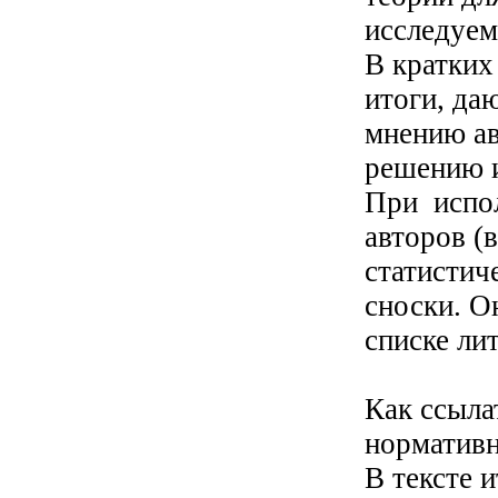
исследуем
В кратких
итоги, да
мнению ав
решению 
При испол
авторов (
статистич
сноски. О
списке ли
Как ссыла
нормативн
В тексте 