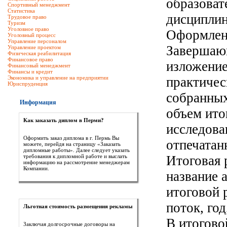
образоват
Спортивный менеджмент
Статистика
дисципли
Трудовое право
Туризм
Уголовное право
Оформлен
Уголовный процесс
Управление персоналом
Завершающ
Управление проектом
Физическая реабилитация
Финансовое право
изложение
Финансовый менеджмент
Финансы и кредит
Экономика и управление на предприятии
практичес
Юриспруденция
собранных
Информация
объем ито
Как заказать диплом в Перми?
исследова
Оформить заказ диплома в г. Пермь Вы
отпечатан
можете, перейдя на страницу «Заказать
дипломные работы». Далее следует указать
требования к дипломной работе и выслать
Итоговая 
информацию на рассмотрение менеджерам
Компании.
название 
итоговой 
поток, год
Льготная стоимость размещения рекламы
В итогово
Заключая долгосрочные договоры на