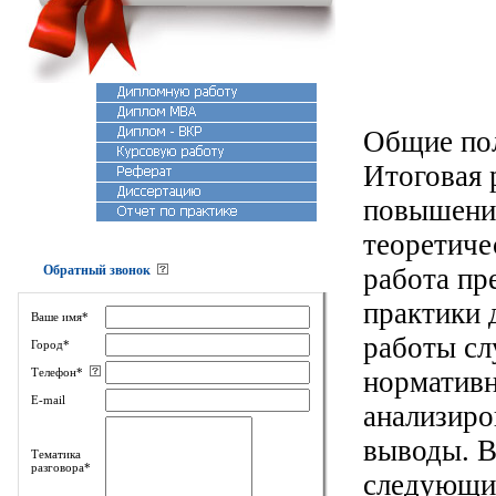
Общие по
Итоговая 
повышения
теоретиче
Обратный звонок
работа пр
практики 
Ваше имя*
работы сл
Город*
Телефон*
нормативн
E-mail
анализиро
выводы. В
Тематика
разговора*
следующие