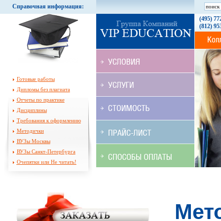
Справочная информация:
(495) 77
(812) 95
Готовые работы
Дипломы без плагиата
Отчеты по практике
Дисциплины
Требования к оформлению
Методички
ВУЗы Москвы
ВУЗы Санкт-Петербурга
Очепятки или Не читать!
Мет