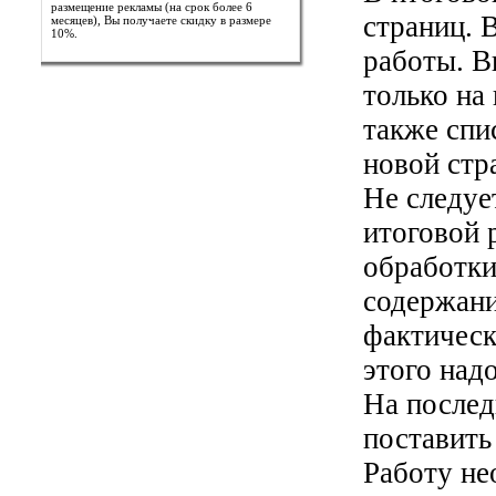
размещение рекламы (на срок более 6
страниц. 
месяцев), Вы получаете скидку в размере
10%.
работы. В
только на
также спи
новой стр
Не следуе
итоговой 
обработки
содержани
фактическ
этого над
На послед
поставить
Работу не