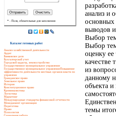
разработк
анализ и 
основных 
* - Поля, обязательные для заполнения
выводов и
Выбор те
Каталог готовых работ
Выбор тем
Анализ хозяйственной деятельности
оценку ее
Аудит
Банковское дело
Бухгалтерский учет
качестве 
Городской кадастр, землеустройство
Государственное муниципальное управление
из вопрос
Государственное муниципальное управлениеПовышение
эффективности деятельности местных органов власти по
управлени
данному н
Гражданское право
Земельное право
объекта и
История
Конституционное право
Криминалистика
самостоят
Логистика
Маркетинг
Единствен
Международные стандарты финансовой отчетности
Менеджмент организации
Педагогика
темы итог
Право
Психология
Социальная работа