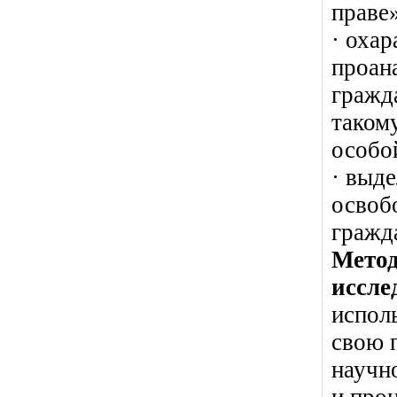
праве
· оха
проан
гражд
такому
особо
· выд
освоб
гражд
Метод
иссле
испол
свою 
научн