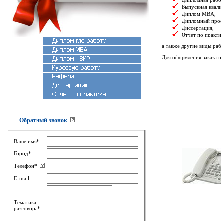
Дипломная рабо
Выпускная квал
Диплом MBA,
Дипломный прое
Диссертация,
Отчет по практи
а также другие виды раб
Для оформления заказа 
Обратный звонок
Ваше имя*
Город*
Телефон*
E-mail
Тематика
разговора*