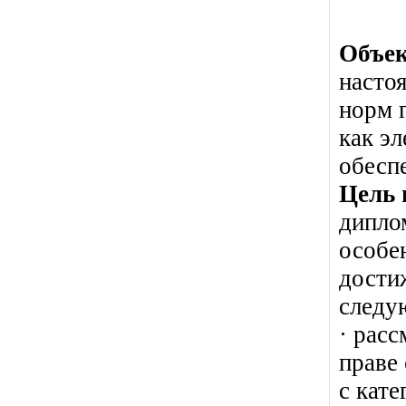
Объек
насто
норм 
как э
обесп
Цель 
дипло
особе
дости
следу
· рас
праве
с кат