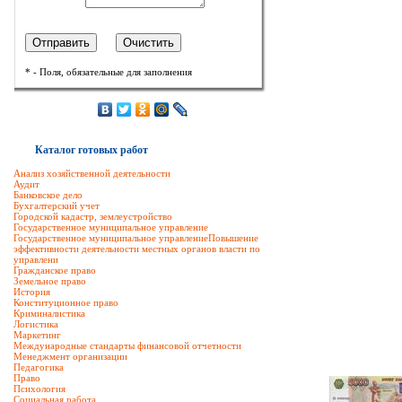
* - Поля, обязательные для заполнения
Каталог готовых работ
Анализ хозяйственной деятельности
Аудит
Банковское дело
Бухгалтерский учет
Городской кадастр, землеустройство
Государственное муниципальное управление
Государственное муниципальное управлениеПовышение
эффективности деятельности местных органов власти по
управлени
Гражданское право
Земельное право
История
Конституционное право
Криминалистика
Логистика
Маркетинг
Международные стандарты финансовой отчетности
Менеджмент организации
Педагогика
Право
Психология
Социальная работа