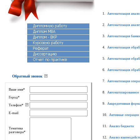
1.
Автоматизация анали
2.
Автоматизация аналит
3.
Автоматизация банко
4.
Автоматизация обраб
5.
Автоматизация обраб
6.
Автоматизация обраб
Обратный звонок
7.
Автоматизация опера
Ваше имя*
8.
Автоматизированное 
Город*
9.
Аккредитивная форма
Телефон*
E-mail
10.
Активные операции 
11.
Анализ бюджета
Тематика
разговора*
12.
Анализ взаимодейст