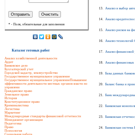
13.
Анализ и выбор авт
14.
Анализ кредитоспос
* - Поля, обязательные для заполнения
15.
Анализ рисков на ф
16.
Анализ технологий 
Каталог готовых работ
17.
Анализ финансовой 
Анализ хозяйственной деятельности
Аудит
18.
Анализ финансовых 
Банковское дело
Бухгалтерский учет
Городской кадастр, землеустройство
19.
Базы данных банков
Государственное муниципальное управление
Государственное муниципальное управлениеПовышение
эффективности деятельности местных органов власти по
20.
Баланс банка и прин
управлени
Гражданское право
Земельное право
21.
Банк международны
История
Конституционное право
Криминалистика
22.
Банковская монопол
Логистика
Маркетинг
Международные стандарты финансовой отчетности
23.
Банковская отчетнос
Менеджмент организации
Педагогика
Право
24.
Банковская система 
Психология
Социальная работа