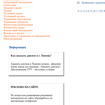
Спортивный менеджмент
25.
Банковские гаранти
Статистика
Трудовое право
Туризм
1 |
2
|
3
|
4
|
5
|
6
|
7
|
8
|
Уголовное право
Уголовный процесс
Управление персоналом
Управление проектом
Физическая реабилитация
Финансовое право
Финансовый менеджмент
Финансы и кредит
Экономика и управление на предприятии
Юриспруденция
Информация
Как заказать диплом в г. Тюмень?
Заказать диплом в Тюмени можно, оформив
бланк заказа на странице «Заказать диплом».
Дипломникам ТГУ - льготные условия.
РЕКЛАМА НА САЙТЕ
По вопросам размещения рекламных
материалов на сайте обращайтесь по
контактным телефонам