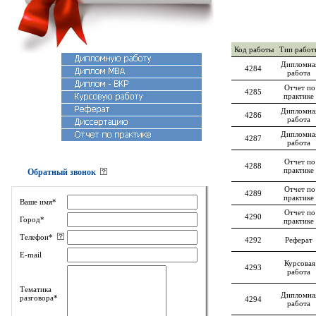
Код работы
Тип работ
Дипломна
4284
работа
Отчет по
4285
практике
Дипломна
4286
работа
Дипломна
4287
работа
Отчет по
4288
практике
Обратный звонок
Отчет по
4289
практике
Ваше имя*
Отчет по
4290
Город*
практике
Телефон*
4292
Реферат
E-mail
Курсовая
4293
работа
Тематика
Дипломна
разговора*
4294
работа