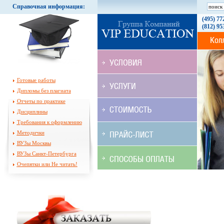
Справочная информация:
(495) 77
(812) 95
Готовые работы
Дипломы без плагиата
Отчеты по практике
Дисциплины
Требования к оформлению
Методички
ВУЗы Москвы
ВУЗы Санкт-Петербурга
Очепятки или Не читать!