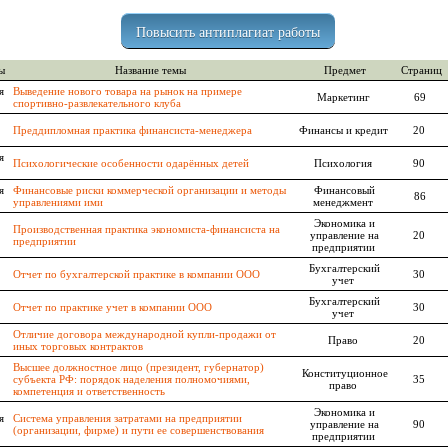
Повысить антиплагиат работы
ы
Название темы
Предмет
Страниц
я
Выведение нового товара на рынок на примере
Маркетинг
69
спортивно-развлекательного клуба
Преддипломная практика финансиста-менеджера
Финансы и кредит
20
я
Психологические особенности одарённых детей
Психология
90
я
Финансовые риски коммерческой организации и методы
Финансовый
86
управлениями ими
менеджмент
Экономика и
Производственная практика экономиста-финансиста на
управление на
20
предприятии
предприятии
Бухгалтерский
Отчет по бухгалтерской практике в компании ООО
30
учет
Бухгалтерский
Отчет по практике учет в компании ООО
30
учет
Отличие договора международной купли-продажи от
Право
20
иных торговых контрактов
Высшее должностное лицо (президент, губернатор)
Конституционное
субъекта РФ: порядок наделения полномочиями,
35
право
компетенция и ответственность
Экономика и
я
Система управления затратами на предприятии
управление на
90
(организации, фирме) и пути ее совершенствования
предприятии