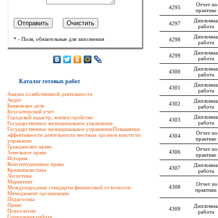
Отчет по
4295
практике
Дипломна
4297
работа
Дипломна
* - Поля, обязательные для заполнения
4298
работа
Дипломна
4299
работа
Дипломна
4300
работа
Каталог готовых работ
Дипломна
4301
работа
Анализ хозяйственной деятельности
Аудит
Дипломна
4302
Банковское дело
работа
Бухгалтерский учет
Дипломна
Городской кадастр, землеустройство
4303
работа
Государственное муниципальное управление
Государственное муниципальное управлениеПовышение
Отчет по
эффективности деятельности местных органов власти по
4304
практике
управлени
Гражданское право
Отчет по
4306
Земельное право
практике
История
Конституционное право
Дипломна
4307
Криминалистика
работа
Логистика
Маркетинг
Отчет по
4308
Международные стандарты финансовой отчетности
практики
Менеджмент организации
Педагогика
Право
Дипломна
4309
Психология
работа
Социальная работа