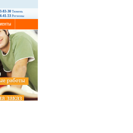
93-83-30
Тюмень
14-41-53
Регионы