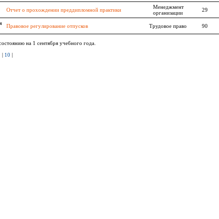
Менеджмент
Отчет о прохождении преддипломной практики
29
организации
я
Правовое регулирование отпусков
Трудовое право
90
состоянию на 1 сентября учебного года.
9
|
10
|