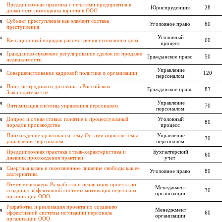
Преддипломная практика с печатями предприятия в
Юриспруденция
28
должности помощника юриста в ООО
я
Субъект преступления как элемент состава
Уголовное право
60
преступления
я
Уголовный
Кассационный порядок рассмотрения уголовного дела
60
процесс
я
Гражданско-правовое регулирование сделок по продаже
Гражданское право
50
недвижимости.
я
Управление
Совершенствование кадровой политики в организации
120
персоналом
я
Понятие трудового договора в Российском
Гражданское право
83
Законодательстве
я
Управление
Оптимизация системы управления персоналом
70
персоналом
я
Допрос и очная ставка: понятие и процессуальный
Уголовный
80
порядок производства
процесс
Прохождение практики на тему Оптимизация системы
Управление
30
управления персоналом
персоналом
Преддипломная практика отзыв-характеристика и
Бухгалтерский
60
дневник прохождения практики
учет
я
Смертная казнь и пожизненное лишение свободы как её
Уголовное право
80
альтернатива
Отчет менеджера Разработка и реализация проекта по
Менеджмент
созданию эффективной системы мотивации персонала
30
организации
организации ООО
Разработка и реализация проекта по созданию
я
Менеджмент
эффективной системы мотивации персонала
60
организации
организации ООО