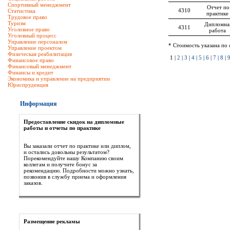
Спортивный менеджмент
Отчет по
4310
Статистика
практике
Трудовое право
Туризм
Дипломна
4311
Уголовное право
работа
Уголовный процесс
Управление персоналом
* Стоимость указана по 
Управление проектом
Физическая реабилитация
1 |
2
|
3
|
4
|
5
|
6
|
7
|
8
|
Финансовое право
Финансовый менеджмент
Финансы и кредит
Экономика и управление на предприятии
Юриспруденция
Информация
Предоставление скидок на дипломные
работы и отчеты по практике
Вы заказали отчет по практике или диплом,
и остались довольны результатом?
Порекомендуйте нашу Компанию своим
коллегам и получите бонус за
рекомендацию. Подробности можно узнать,
позвонив в службу приема и оформления
заказов.
Размещение рекламы